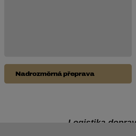
Nadrozměrná přeprava
Logistika dopra
Logistická společnost GOLD S