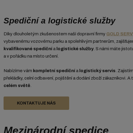
Spediční a logistické služby
Díky dlouholetým zkušenostem naší dopravní firmy
GOLD SERVI
vybavenému vozovému parku a spolehlivým partnerům, zajišťuj
kvalifikované spediční
a
logistické služby
. S námi máte jistot
a v pořádku na místo určení.
Nabízíme vám
kompletní spediční
a
logistický servis
. Zajistí
překládky, celní odbavení, pojištění a dodání zboží zákazníkovi. A
celém světě
.
KONTAKTUJE NÁS
Mezinárodní spedice