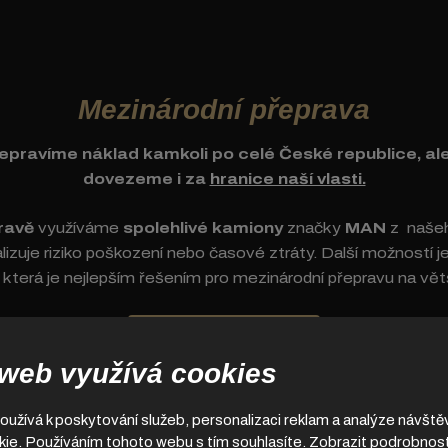
Mezinárodní přeprava
epravíme náklad kamkoli po celé České republice, al
dovezeme i za
hranice naší vlasti.
ravě
využíváme
spolehlivé kamiony
značky
MAN
z našeh
lizuje riziko poškození nebo časové ztráty. Další možností je
, která je nejlepším řešením pro mezinárodní přepravu na vět
DOZVĚDĚT SE VÍCE
 web využívá cookies
užívá k poskytování služeb, personalizaci reklam a analýze návště
ie. Používáním tohoto webu s tím souhlasíte.
Zobrazit podrobnost