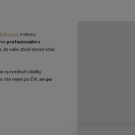
CE s.r.o
.
v oboru,
eme
profesionální
a
u, že vaše zboží dorazí včas
me vyzvednutí zásilky,
 to vše nejen po ČR, ale
po