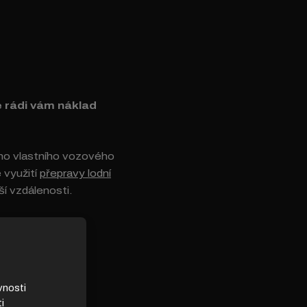
e rádi vám náklad
o vlastního vozového
 využití
přepravy lodní
ší vzdálenosti.
vnosti
i