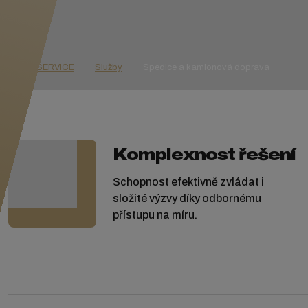
GOLD SERVICE
Služby
Spedice a kamionová doprava
Komplexnost řešení
Schopnost efektivně zvládat i
složité výzvy díky odbornému
přístupu na míru.