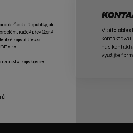
KONTA
i celé České Republiky, ale i
V této oblas
ý problém. Každý převážený
kontaktovat n
livě zajistit třeba i
nás kontaktu
CE s.r.o.
využijte form
í na místo, zajišťujeme
rů