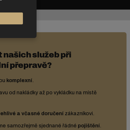
t našich služeb při
ní přepravě?
sou
komplexní
.
avu od nakládky až po vykládku na místě
lehlivé a včasné doručení
zákazníkovi.
me samozřejmě sjednané řádné
pojištění
.