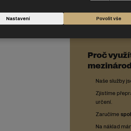
Nastavení
Povolit vše
Proč využí
mezinárod
Naše služby j
Zjistíme přepr
určení.
Zaručíme
spo
Na náklad má