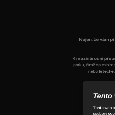
Nejen, že vám př
K mezinárodní přep
parku, čímž se minima
nebo
letecké
Tento
Tento web po
soubory cook