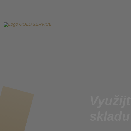
Využij
skladu