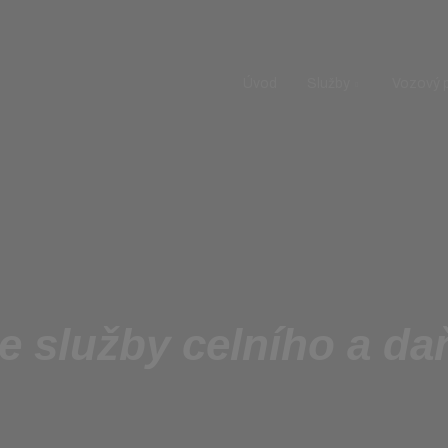
Úvod
Služby
Vozový 
te služby celního a d