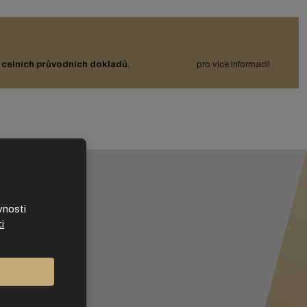
a
celních průvodních dokladů
.
Kontaktujte nás
pro více informací!
vnosti
i