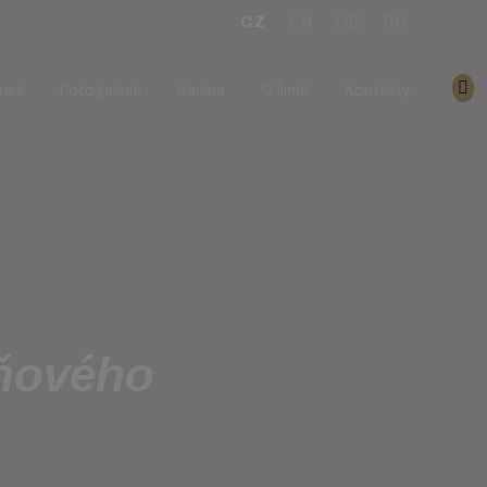
CZ
EN
DE
RU
V
park
Fotogalerie
Kariéra
O firmě
Kontakty
aňového