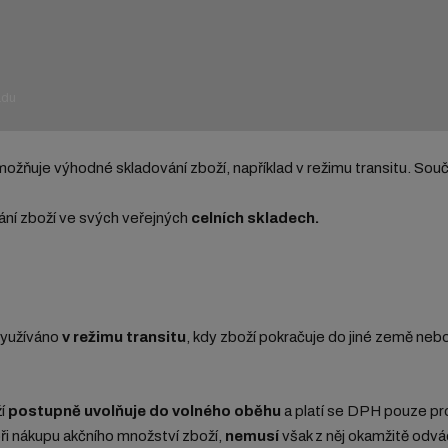
adu
ožňuje výhodné skladování zboží, například v režimu transitu. Souč
í zboží ve svých veřejných
celních skladech.
 využíváno
v režimu transitu
, kdy zboží pokračuje do jiné země ne
ží
postupně uvolňuje do volného oběhu
a platí se DPH pouze p
při nákupu akčního množství zboží,
nemusí
však z něj okamžitě odv