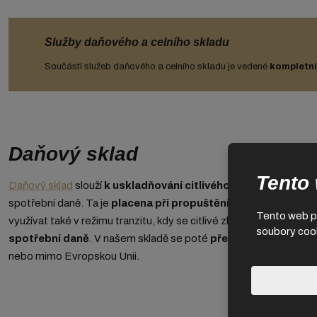
Služby daňového a celního skladu
Součástí služeb daňového a celního skladu je vedené
kompletn
Daňový sklad
Tento
Daňový sklad
slouží
k uskladňování citlivého zboží,
jako víno 
spotřební daně. Ta je
placena při propuštění zboží
do volného
Tento web po
využívat také v režimu tranzitu, kdy se citlivé zboží nakoupí přím
soubory cook
spotřební daně
. V našem skladě se poté
přeloží a pokračuje 
nebo mimo Evropskou Unii.