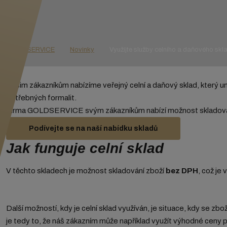
GOLD SERVICE
Novinky
Využijte služby celního a daňového skl
Našim zákazníkům nabízíme veřejný celní a daňový sklad, který um
potřebných formalit.
Firma GOLDSERVICE svým zákazníkům nabízí možnost skladován
Podívejte se na naší nabídku skladů
Jak funguje celní sklad
V těchto skladech je možnost skladování zboží
bez DPH
, což je
Další možností, kdy je celní sklad využíván, je situace, kdy se zbo
je tedy to, že náš zákazním může například využít výhodné ceny 