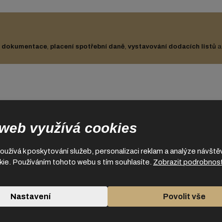
í dokumentace
,
placení spotřební daně
,
vystavování dodacích listů
 web využívá cookies
a pivo, bez okamžitého placení
 oběhu. Daňový sklad je možno
užívá k poskytování služeb, personalizaci reklam a analýze návště
o u výrobce
bez zaplacené
ie. Používáním tohoto webu s tím souhlasíte.
Zobrazit podrobnost
v režimu tranzitu
do jiné země,
Nastavení
Povolit vše